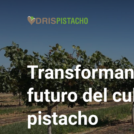
Skip
to
main
content
Transforma
futuro
del
cu
pistacho