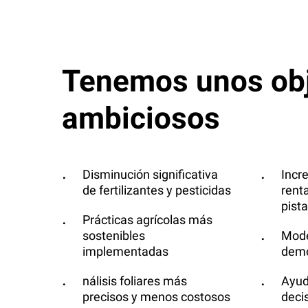
Tenemos
unos
ob
ambiciosos
Disminución significativa
Incr
de fertilizantes y pesticidas
renta
pist
Prácticas agrícolas más
sostenibles
Mode
implementadas
demo
nálisis foliares más
Ayud
precisos y menos costosos
deci