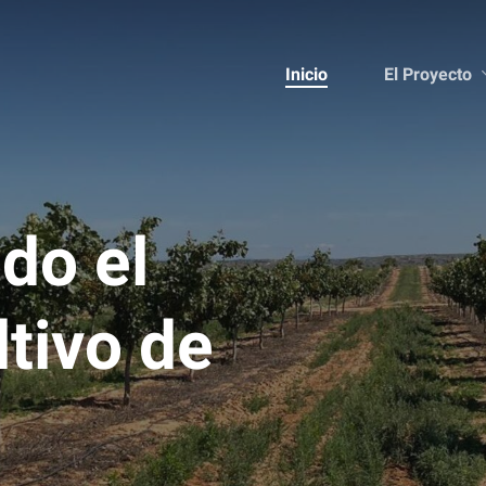
El Proyecto
Inicio
ndo
el
ltivo
de