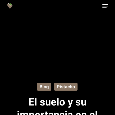
Menu
Skip
to
Close
main
Menu
content
Blog
Pistacho
El suelo y su
importancia en el