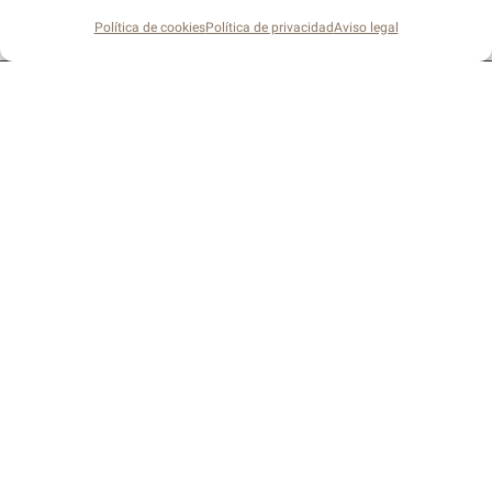
Política de cookies
Política de privacidad
Aviso legal
Parque Tecnológico de Córdoba. Edificio
Aldebarán. 14014 · Córdoba
info@drispistacho.es
© Dris Pistacho 2026.
Todos los derechos