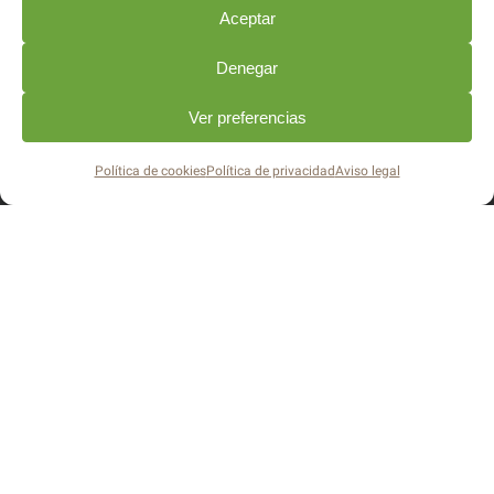
Aceptar
Denegar
Ver preferencias
Política de cookies
Política de privacidad
Aviso legal
Parque Tecnológico de Córdoba. Edificio
Aldebarán. 14014 · Córdoba
info@drispistacho.es