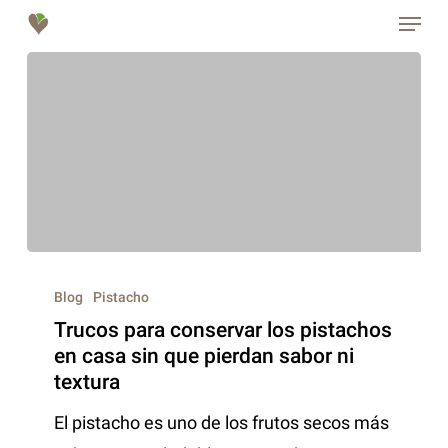
Menu
Skip
to
Close
main
Menu
content
Blog
Pistacho
Trucos para conservar los pistachos
en casa sin que pierdan sabor ni
textura
El pistacho es uno de los frutos secos más